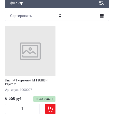
Фильтр
Сортировать
Цена - убывание
Цена - возрастание
Название - Я-А
Название - А-Я
Лист №1 коренной MITSUBISHI
Pajero 2
Артикул:
1000007
6 550
руб.
В наличии
1